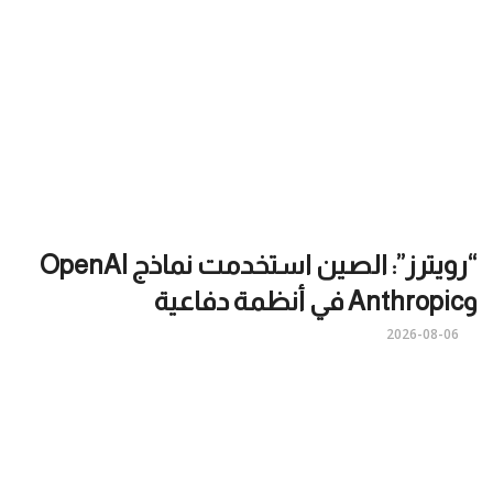
“رويترز”: الصين استخدمت نماذج OpenAI
وAnthropic في أنظمة دفاعية
2026-08-06