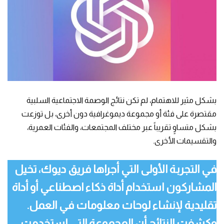
بشكل مثير للاهتمام، لم تكن نتائج الوصمة الاجتماعية السلبية
مقتصرة على فئة أو مجموعة ديموغرافية دون أخرى، بل توزعت
بشكل متساوٍ تقريباً عبر مختلف المجتمعات، والفئات العمرية،
والتقسيمات الأخرى.
في التجربة الأولى التي أجراها فريق ديوك، تخيل
المشاركون استخدام أداة ذكاء اصطناعي أو أداة
تقليدية لإنشاء لوحات معلومات في العمل.
وكشفت النتائج أن المجموعة التي استخدمت