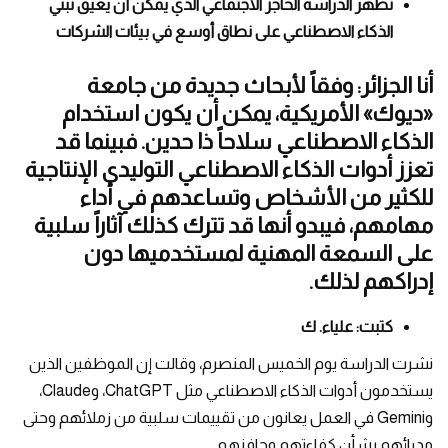
تظهر الدراسة الحاجز الاجتماعي الذي يمكن أن يعيق تبني
الذكاء الاصطناعي على نطاق أوسع في بيئات الشركات
أنا الجزائر: وفقاً لأبحاث جديدة من جامعة
«ديوك» الأمريكية، يمكن أن يكون استخدام
الذكاء الاصطناعي سلاحاً ذا حدين. فبينما قد
تعزز أدوات الذكاء الاصطناعي التوليدي الإنتاجية
للكثير من الأشخاص وتساعدهم في أداء
مهامهم، فيبدو أنها قد تترك كذلك آثاراً سلبية
على السمعة المهنية لمستخدميها دون
إدراكهم لذلك.
كتبت: علياء. ك
نشرت الدراسة يوم الخميس المنصرم، وقالت إن الموظفين الذين
يستخدمون أدوات الذكاء الاصطناعي مثل ChatGPT، وClaude،
وGemini في العمل يعانون من تقييمات سلبية من زملائهم وحتى
مدرائهم بشأن كفاءتهم وحافزهم.