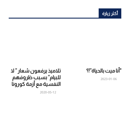
أكثر زيارة
“أنا ميت بالحياة”!؟
تلاميذ يرفعون شعار ” لا
للبيام” بسبب ظروفهم
2023-01-06
النفسية مع أزمة كورونا
2020-05-12