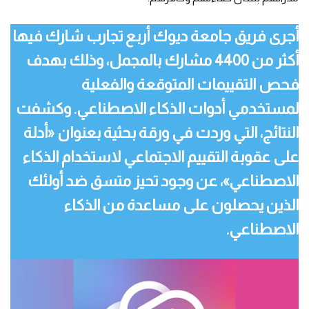
أجرى فريق جامعة ديوك أربع تجارب شارك فيها
أكثر من 4400 مشارك بالمجمل، وذلك بهدف
فحص التقييمات المتوقعة والفعلية
لمستخدمي أدوات الذكاء الاصطناعي. وكشفت
النتائج، التي وردت في ورقة بحثية بعنوان «أدلة
على عقوبة التقييم الاجتماعي لاستخدام الذكاء
الاصطناعي»، عن وجود تحيز متسق ضد أولئك
الذين يحصلون على مساعدة من الذكاء
الاصطناعي.