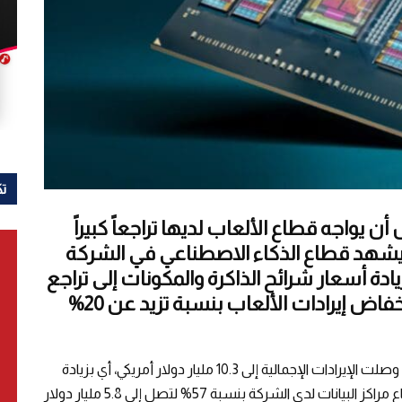
تك
ت شركة AMD من احتمال أن يواجه قطاع الألعاب لديها تراجعاً كبيراً
ثاني من عام 2026. وبينما يشهد قطاع الذكاء الاصطناعي في الشركة
يادة أسعار شرائح الذاكرة والمكونات إلى تراجع
الطلب الاستهلاكي، مما سيؤدي إلى انخفاض إيرادات الألعاب بنسبة تزيد عن 20%
حققت الشركة نتائج قوية في الربع الأول من العام؛ إذ وصلت الإيرادات الإجمالية إلى 10.3 مليار دولار أمريكي، أي بزيادة
قدرها 38% على أساس سنوي. وارتفعت إيرادات قطاع مراكز البيانات لدى الشركة بنسبة 57% لتصل إلى 5.8 مليار دولار