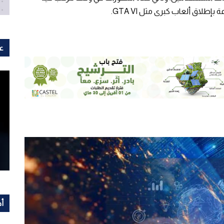
لاق ألعاب كبرى مثل GTA VI.
عل
أح