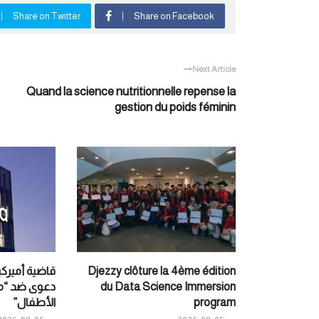
Share on Twitter
Share on Facebook
Next Article
Quand la science nutritionnelle repense la
gestion du poids féminin
Djezzy clôture la 4ème édition
قاضية أمير
du Data Science Immersion
دعوى ضد “مي
program
الأطفال”