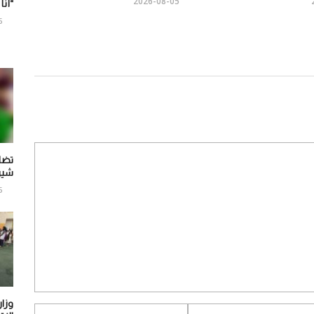
2026-08-05
“أنا
6
تضا
شير
6
وزار