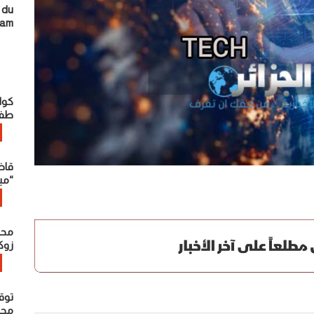
 du
ram
كوا
طفل
قاض
“مي
محت
زوك
توق
محاو