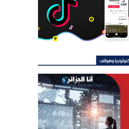
نولوجيا وهواتف