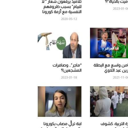
 ميت بالحياة”!؟
تلاميذ يرفعون شعار ” لا
للبيام” بسبب ظروفهم
2023-01-0
النفسية مع أزمة كورونا
2020-05-12
من واسع مع البطلة
“ماجر”.. وصافرات
ين عبد اللاوي
المشجعين!؟
2023-01-18
2021-11-0
ة التربية: كشوف
ابنة تركيٍّ مصاب بكورونا