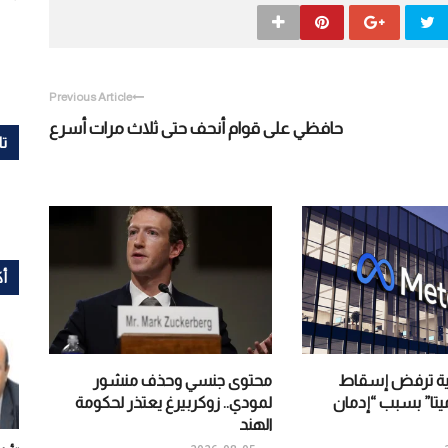
Previous Article
حافظي على قوام أنحف حتى ثلاث مرات أسرع
تا
أك
كية ترفض إسقاط
محتوى جنسي وحذف منشور
تا” بسبب “إدمان
لمودي.. زوكربيرغ يعتذر لحكومة
الهند