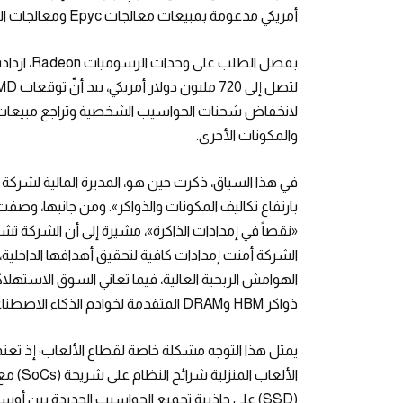
أمريكي مدعومة بمبيعات معالجات Epyc ومعالجات الرسوميات Instinct.
لانخفاض شحنات الحواسيب الشخصية وتراجع مبيعات ق
والمكونات الأخرى.
بارتفاع تكاليف المكونات والذواكر». ومن جانبها، وصفت لي
«نقصاً في إمدادات الذاكرة»، مشيرة إلى أن الشركة ت
الشركة أمنت إمدادات كافية لتحقيق أهدافها الداخلية، 
الهوامش الربحية العالية، فيما تعاني السوق الاستهل
ذواكر HBM وDRAM المتقدمة لخوادم الذكاء الاصطناعي بأسعار مرتفعة.
الألعاب
(SSD) على جاذبية تجميع الحواسيب الجديدة بين 