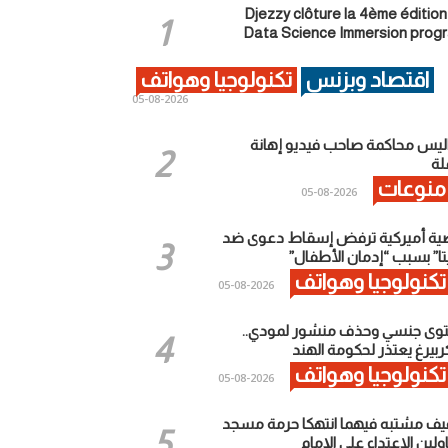
Djezzy clôture la 4ème édition
Data Science Immersion prog
اقتصاد وبزنس
تكنولوجيا وهواتف
2026-08-05
ليس محاكمة صاحب فيديو إهانة
ة
منوعات
2026-08-05
ية أميركية ترفض إسقاط دعوى ضد
تا” بسبب “إدمان الأطفال”
تكنولوجيا وهواتف
2026-08-05
وى جنسي وحذف منشور لمودي..
ربيرغ يعتذر لحكومة الهند
تكنولوجيا وهواتف
2026-08-05
يف مشتبه فيهما انتهكا حرمة مسجد
لين الاعتداء على الإمام