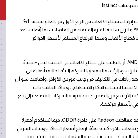
بفضل الطلب على وحدات الرسوميات Radeon، ازدادت إيرادات قطاع الألعاب في الربع الأول من العام بنسبة 11%
لتصل إلى 720 مليون دولار أمريكي، بيد أنّ توقعات AMD ما تزال سلبية للفترة المتبقية من العام، لا سيما أنّها تستعد
طاع الألعاب وسط الارتفاع المستمر لأسعار الذواكر
في هذا السياق، ذكرت جين هو، المديرة المالية لشركة AMD، أن الطلب على قطاع الألعاب في النصف الثاني «سيتأثر
زا سو، الرئيسة التنفيذي للشركة، البيئة الحالية بأنها تعاني
شهد زيادات في التكاليف من جانب موردي الذواكر. وأضافت سو أن
لا سيما لمنتجات الذكاء الاصطناعي ومراكز البيانات ذات
اكية الأوسع من الضغوط نتيجة توجه الشركات المصنعة إلى بيع
يمثل هذا التوجه مشكلة خاصة لقطاع الألعاب؛ إذ تعتمد معالجات Radeon على ذاكرة GDDR، فيما تستخدم أجهزة
 المنزلية شرائح النظام على شريحة (SoCs) مع سعات ذاكرة كبيرة. ويؤثر ارتفاع أسعار الذواكر ووحدات التخزين
أوساط المستخدمين. وتأتي هذه التطورات في وقت تترقب فيه