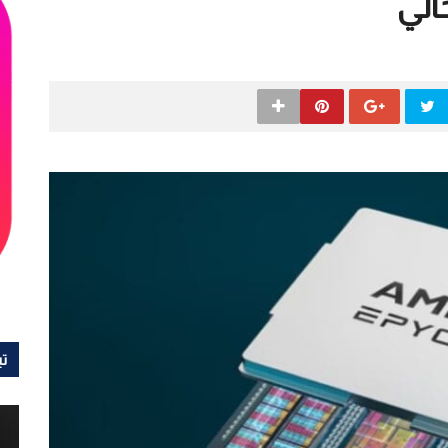
الي
تي