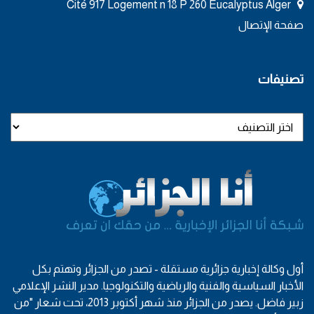
Cité 917 Logement n 18 P 260 Eucalyptus Alger
صفحة الإتصال
تصنيفات
أول وكالة إخبارية جزائرية مستقلة - تصدر من الجزائر وتهتم بكل
الأخبار السياسية والفنية والرياضية والتكنولوجيا. مدير النشر الإعلامي
زبير فاضل. يصدر من الجزائر منذ شهر أكتوبر 2013، تحت شعار "من