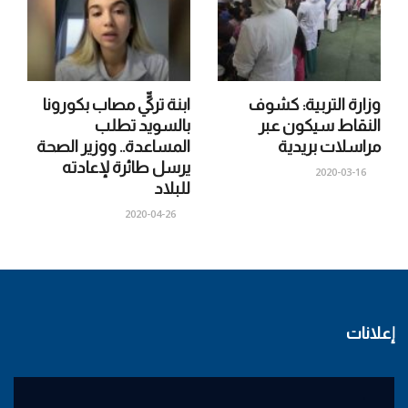
وزارة التربية: كشوف
ابنة تركيٍّ مصاب بكورونا
النقاط سيكون عبر
بالسويد تطلب
مراسلات بريدية
المساعدة.. ووزير الصحة
يرسل طائرة لإعادته
2020-03-16
للبلاد
2020-04-26
إعلانات