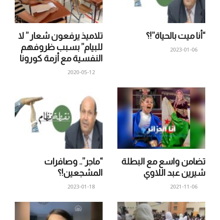
“أنا ميت بالحياة”!؟
تلاميذ يرفعون شعار ” لا
للبيام” بسبب ظروفهم
2023-01-06
النفسية مع أزمة كورونا
2020-05-12
تضامن واسع مع البطلة
“ماجر”.. وصافرات
شيرين عبد اللاوي
المشجعين!؟
2023-01-18
2021-11-06