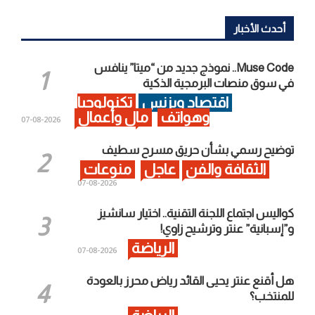
أحدث الأخبار
Muse Code.. نموذج جديد من “ميتا” ينافس
في سوق منصات البرمجية الذكية
اقتصاد وبزنس
تكنولوجيا
وهواتف
مال وأعمال
2026-08-07
توضيح رسمي بشأن حريق مسرح سطيف
الثقافة والفن
عاجل
منوعات
2026-08-07
كواليس اجتماع اللجنة التقنية.. اختيار سانشيز
و”إسبانية” عنتر وترشيح زاوي!
الرياضة
2026-08-07
هل أقنع عنتر يحيى القائد رياض محرز بالعودة
للمنتخب؟