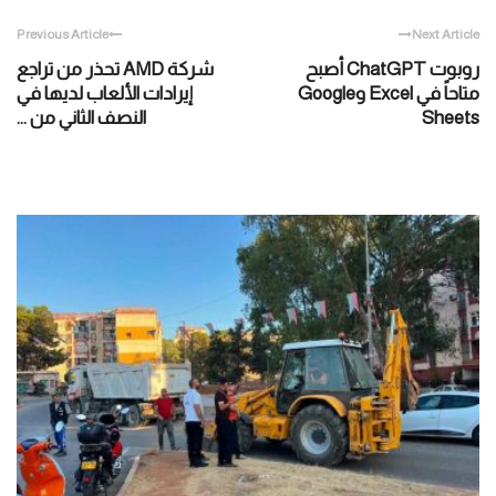
Previous Article
Next Article
روبوت ChatGPT أصبح
شركة AMD تحذر من تراجع
متاحاً في Excel وGoogle
إيرادات الألعاب لديها في
Sheets
النصف الثاني من ...