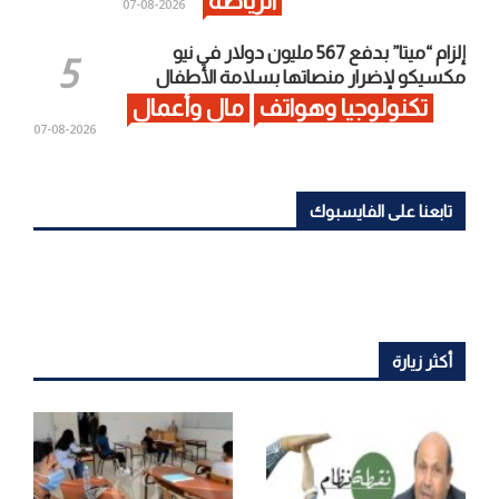
الرياضة
2026-08-07
إلزام “ميتا” بدفع 567 مليون دولار في نيو
مكسيكو لإضرار منصاتها بسلامة الأطفال
تكنولوجيا وهواتف
مال وأعمال
2026-08-07
تابعنا على الفايسبوك
أكثر زيارة