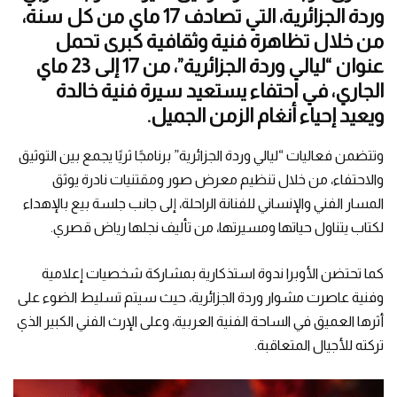
وردة الجزائرية، التي تصادف 17 ماي من كل سنة،
من خلال تظاهرة فنية وثقافية كبرى تحمل
عنوان “ليالي وردة الجزائرية”، من 17 إلى 23 ماي
الجاري، في احتفاء يستعيد سيرة فنية خالدة
ويعيد إحياء أنغام الزمن الجميل.
وتتضمن فعاليات “ليالي وردة الجزائرية” برنامجًا ثريًا يجمع بين التوثيق
والاحتفاء، من خلال تنظيم معرض صور ومقتنيات نادرة يوثق
المسار الفني والإنساني للفنانة الراحلة، إلى جانب جلسة بيع بالإهداء
لكتاب يتناول حياتها ومسيرتها، من تأليف نجلها رياض قصري.
كما تحتضن الأوبرا ندوة استذكارية بمشاركة شخصيات إعلامية
وفنية عاصرت مشوار وردة الجزائرية، حيث سيتم تسليط الضوء على
أثرها العميق في الساحة الفنية العربية، وعلى الإرث الفني الكبير الذي
تركته للأجيال المتعاقبة.