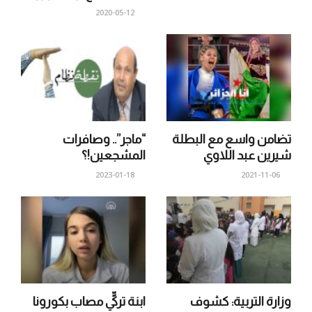
2020-05-12
تضامن واسع مع البطلة
“ماجر”.. وصافرات
شيرين عبد اللاوي
المشجعين!؟
2023-01-18
2021-11-06
وزارة التربية: كشوف
ابنة تركيٍّ مصاب بكورونا