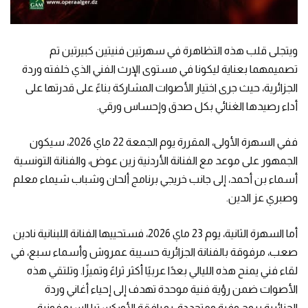
ويتجلى قلب هذه التظاهرة في سهرتين فنيتين كبيرتين تم
تصميمهما بعناية ليكونا في مستوى الإرث الفني الذي خلفته وردة
الجزائرية، حيث جرى اختيار الأصوات المشاركة بناءً على قدرتها على
أداء رصيدها الغنائي بكل صدق وإحساس ورقي.
ففي السهرة الأولى، المقررة يوم الجمعة 22 ماي 2026، سيكون
الجمهور على موعد مع الفنانة الأردنية زين عوض، والفنانة التونسية
أسماء بن أحمد، إلى جانب خريجي برنامج ألحان وشباب شيماء معلم
وصبري عز الدين.
أما السهرة الثانية، يوم 23 ماي 2026، فستحييها الفنانة اللبنانية نادين
صعب، مرفوقة بالفنانة الجزائرية حسيبة عمروش وأسماء سبع، في
لقاء فني يمنح هذه الليالي بعدًا عربيًا أكثر ثراءً وتميزًا. وتلتقي هذه
الأصوات ضمن رؤية فنية موحدة تهدف إلى إحياء أغاني وردة
الجزائرية بروح وفية ومتجددة، بمرافقة الأوركسترا السيمفونية