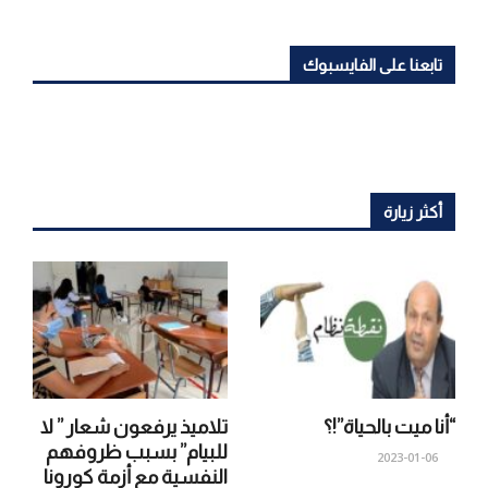
تابعنا على الفايسبوك
أكثر زيارة
“أنا ميت بالحياة”!؟
تلاميذ يرفعون شعار ” لا
للبيام” بسبب ظروفهم
2023-01-06
النفسية مع أزمة كورونا