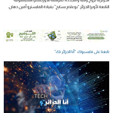
التابعة لأوبرا الجزائر “بوعلام بسايح” بقيادة المايسترو أمين دهان.
تابعنا على فايسبوك: “أنا الجزائر تك”