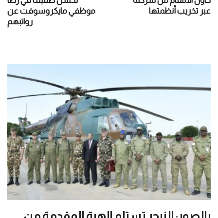
حاول الانتقام من شركته
تحسّن طفيف في رضا
عبر تخريب أنظمتها
موظفي مايكروسوفت عن
رواتبهم
بالصور: النيجر تستلم الهبة المقدمة من