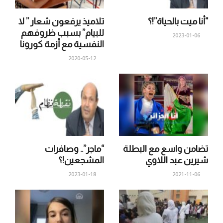
“أنا ميت بالحياة”!؟
تلاميذ يرفعون شعار ” لا
للبيام” بسبب ظروفهم
2023-01-06
النفسية مع أزمة كورونا
2020-05-12
تضامن واسع مع البطلة
“ماجر”.. وصافرات
شيرين عبد اللاوي
المشجعين!؟
2023-01-18
2021-11-06