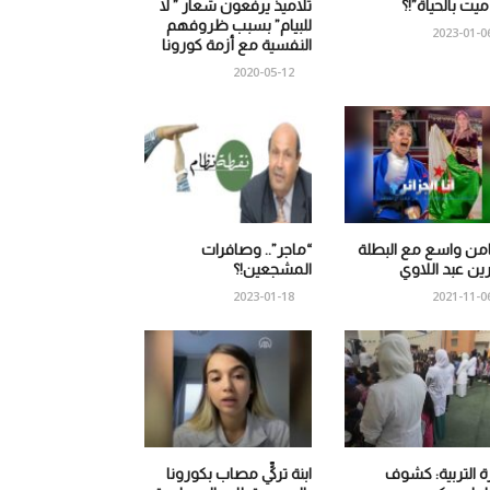
 ميت بالحياة”!؟
تلاميذ يرفعون شعار ” لا
للبيام” بسبب ظروفهم
2023-01-0
النفسية مع أزمة كورونا
2020-05-12
من واسع مع البطلة
“ماجر”.. وصافرات
ين عبد اللاوي
المشجعين!؟
2023-01-18
2021-11-0
ة التربية: كشوف
ابنة تركيٍّ مصاب بكورونا