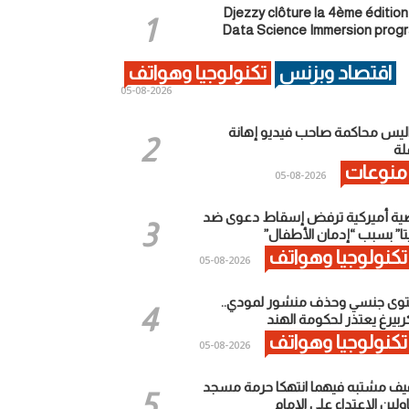
Djezzy clôture la 4ème édition
Data Science Immersion prog
اقتصاد وبزنس
تكنولوجيا وهواتف
2026-08-05
ليس محاكمة صاحب فيديو إهانة
ة
منوعات
2026-08-05
ية أميركية ترفض إسقاط دعوى ضد
تا” بسبب “إدمان الأطفال”
تكنولوجيا وهواتف
2026-08-05
وى جنسي وحذف منشور لمودي..
ربيرغ يعتذر لحكومة الهند
تكنولوجيا وهواتف
2026-08-05
يف مشتبه فيهما انتهكا حرمة مسجد
لين الاعتداء على الإمام