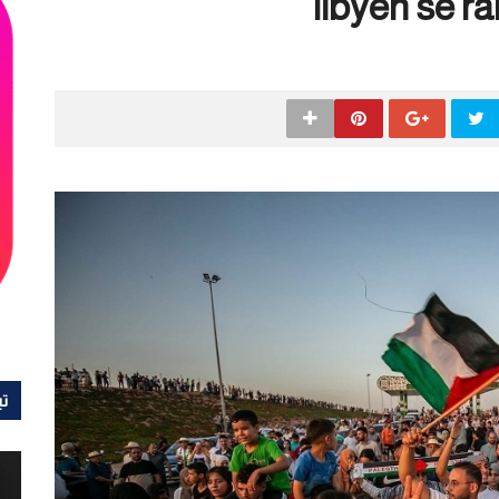
libyen se r
تي