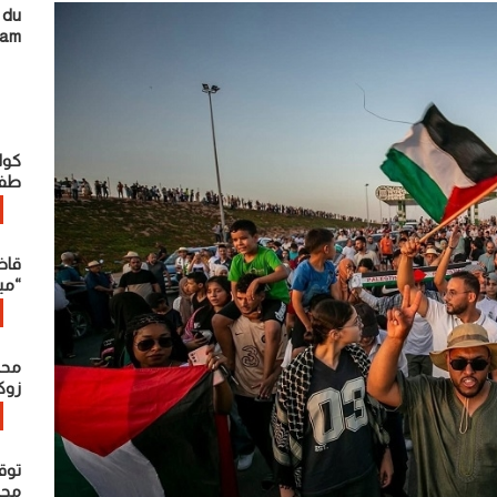
 du
ram
كوا
طفل
قاض
“مي
محت
زوك
توق
محاو