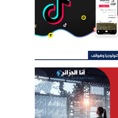
نولوجيا وهواتف