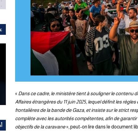
عل
«
Dans ce cadre, le ministère tient à souligner le conten
Affaires étrangères du 11 juin 2025, lequel définit les règles
frontalières de la bande de Gaza, et insiste sur le strict r
complète avec les autorités compétentes, afin de garantir l
أح
objectifs de la caravane
», peut-on lire dans le document li