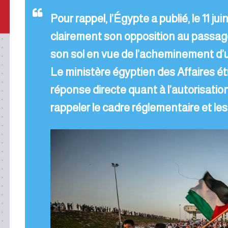
Pour rappel, l’Égypte a publié, le 11 
clairement son opposition au passag
son sol en vue de l’acheminement d’
Le ministère égyptien des Affaires é
réponse directe quant à l’autorisati
rappeler le cadre réglementaire et les