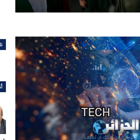
تا
أك