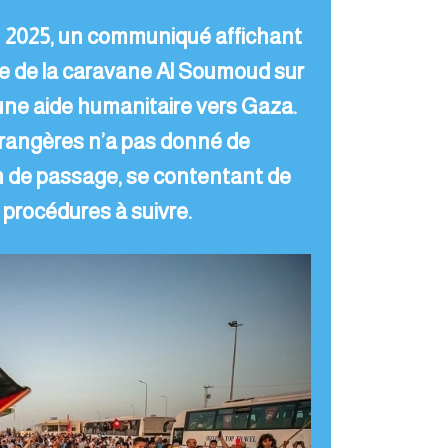
juin 2025, un communiqué affichant
e de la caravane Al Soumoud sur
une aide humanitaire vers Gaza.
trangères n’a pas donné de
on de passage, se contentant de
 procédures à suivre.