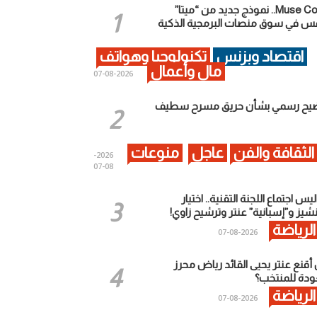
Muse Code.. نموذج جديد من “ميتا”
فس في سوق منصات البرمجية الذكية
اقتصاد وبزنس
تكنولوجيا وهواتف
مال وأعمال
2026-08-07
يح رسمي بشأن حريق مسرح سطيف
الثقافة والفن
عاجل
منوعات
2026-
08-07
يس اجتماع اللجنة التقنية.. اختيار
شيز و”إسبانية” عنتر وترشيح زاوي!
الرياضة
2026-08-07
أقنع عنتر يحيى القائد رياض محرز
عودة للمنتخب؟
الرياضة
2026-08-07