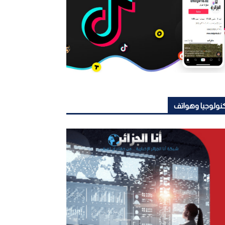
نولوجيا وهواتف