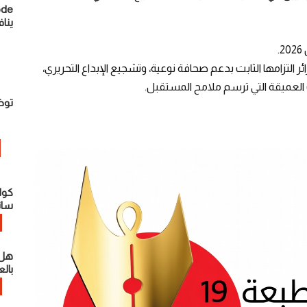
ينا
 مسابقة “نجمة الإعلام”، تجدّد Ooredoo الجزائر التزامها الثابت بدعم صحافة نوعية، وتشجيع الإبداع التحريري،
العميقة التي ترسم ملامح المستقبل.
توض
كوال
سان
هل 
بال