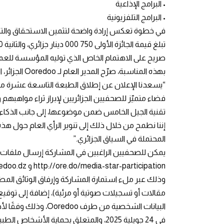
• البرامج الإذاعية
• البرامج التلفزيونية
في خطوة تعكس إرادة واضحة لتثمين الاستحقاق والتميّز
صريح على الاهتمام الخاص الذي توليه المؤسسة للع
بهذه المناسبة، صرّح المدير العام لـ Ooredoo الجزائر، السيد روني طعمه:
“يسعدنا الإعلان عن إطلاق الطبعة التاسعة عشرة من م
فضاء متميّز للصحفيين الجزائريين لإبراز ثراء مواهبه
تقنية الجيل الخامس ضمن موضوعها، إلى جانب الذكاء ا
إننا نطمح من خلال ذلك إلى تنوير الرأي العام حول هذه ا
المحتملة في السياق الجزائري.”
يمكن للصحفيين الراغبين في المشاركة إرسال ملفات ت
http://ore.do/media-star-participation و https://mediastar.ooredoo.dz
وذلك عبر ملء استمارة المشاركة وإرفاق الوثائق ا
مقالات أو تسجيلات صوتية أو مرئية)، إضافة إلى توقيع
في 24 جويلية 2025، والمتعلق بحماية الأشخاص الطبيعيين في معالجة المعطيات ذات الطابع الشخصي.