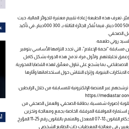
، تعرف هذه الطبعة إعادة تقييم معتبرة للجوائز المالية، حيث
تبلغ قيمة الجائزة الأولى 750 000 دينار جزائري، والثانية 500 000 دينار، فيما تُقدّر الجائزة الثالثة بـ 300 000دينار، في تأكيد
عل
مل الصحفي.
سابقة “نجمة الإعلام”، التي تجدد التزامها الأساسي بتوفير
م وعمق تحليلاتهم. ولأول مرة، تدمج هذه الدورة بشكل كامل
لاصطناعي، بما يشجع على تناول معمّق لهذه القضايا المحورية.
لابتكارات البنيوية، وإثراء النقاش حول استخداماتها وآثارها
رشحهم عبر المنصة الإلكترونية للمسابقة من خلال الرابطين:
لمطلوبة (صورة شمسية، بطاقة الصحفي، والعمل الصحفي من
 استمارة الموافقة المرفقة، الخاصة بجمع ومعالجة وتخزين
أح
البيانات الشخصية من طرف Ooredoo، وذلك وفقًا لأحكام القانون 18-07 المعدل والمتمم بالقانون رقم 25-11 المؤرخ