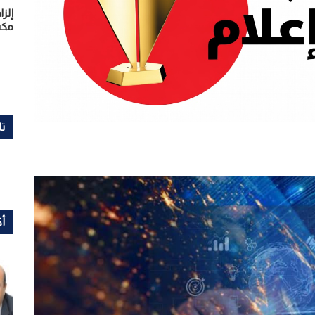
مكس
تا
أك