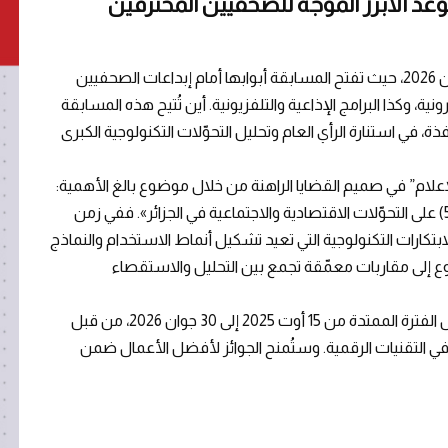
عد الأبرز الموجّه للصحفيين المحترفين
تمتد فترة استقبال الترشيحات من 6 أفريل إلى 30 جوان 2026، حيث تفتح المسابقة أبوابها أمام إبداعات الصحفيين
ية، وكذا البرامج الإذاعية والتلفزيونية. أين تُتيح هذه المسابقة
ذة، في استنارة الرأي العام وتحليل التحوّلات التكنولوجية الكبرى
إعلام” في صميم القضايا الراهنة من خلال موضوع بالغ الأهمية:
« تأثير الذكاء الاصطناعي وتكنولوجيا الجيل الخامس (5G) على التحوّلات الاقتصادية والاجتماعية في الجزائر». ففي زمن
بتكارات التكنولوجية التي تعيد تشكيل أنماط الاستخدام والنماذج
ضوع إلى مقاربات معمّقة تجمع بين التحليل والاستقصاء
سيتم تقييم الأعمال المشاركة، التي نشرت او بثت خلال الفترة الممتدة من 15 أوت 2025 إلى 30 جوان 2026، من قبل
ي التقنيات الرقمية. وستُمنح الجوائز لأفضل الأعمال ضمن