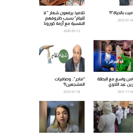
 ميت بالحياة”!؟
تلاميذ يرفعون شعار ” لا
للبيام” بسبب ظروفهم
2023-01-0
النفسية مع أزمة كورونا
2020-05-12
من واسع مع البطلة
“ماجر”.. وصافرات
ين عبد اللاوي
المشجعين!؟
2023-01-18
2021-11-0