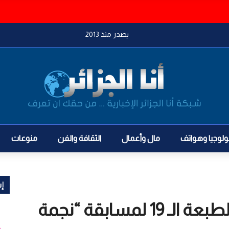
ي والحرس الثوري لشن هجمات ضد المملكة
يصدر منذ 2013
ولوجيا وهواتف
مال وأعمال
الثقافة والفن
منوعات
إش
رسميا.. Ooredoo تُطلق الطبعة الـ 19 لمسابقة “نجمة