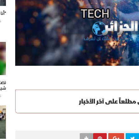
“أنا
6
تضا
شير
6